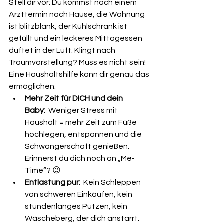
Stell dir vor: Du kommst nach einem 
Arzttermin nach Hause, die Wohnung 
ist blitzblank, der Kühlschrank ist 
gefüllt und ein leckeres Mittagessen 
duftet in der Luft. Klingt nach 
Traumvorstellung? Muss es nicht sein! 
Eine Haushaltshilfe kann dir genau das 
ermöglichen:
Mehr Zeit für DICH und dein 
Baby:
  Weniger Stress mit 
Haushalt = mehr Zeit zum Füße 
hochlegen, entspannen und die 
Schwangerschaft genießen. 
Erinnerst du dich noch an „Me-
Time“? 😉
Entlastung pur:
  Kein Schleppen 
von schweren Einkäufen, kein 
stundenlanges Putzen, kein 
Wäscheberg, der dich anstarrt. 