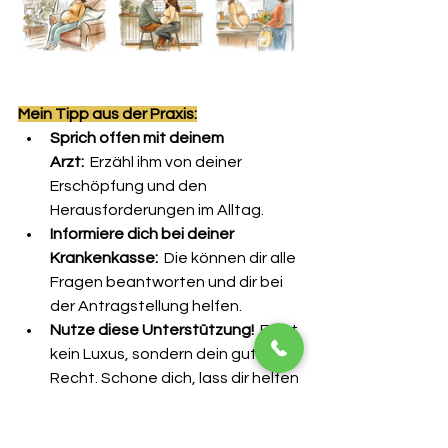
Mein Tipp aus der Praxis:
Sprich offen mit deinem 
Arzt:
  Erzähl ihm von deiner 
Erschöpfung und den 
Herausforderungen im Alltag.
Informiere dich bei deiner 
Krankenkasse:
  Die können dir alle 
Fragen beantworten und dir bei 
der Antragstellung helfen.
Nutze diese Unterstützung!
  Es ist 
kein Luxus, sondern dein gutes 
Recht. Schone dich, lass dir helfen 
und genieße deine 
Schwangerschaft!