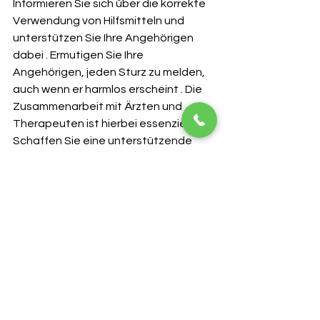
Informieren Sie sich über die korrekte 
Verwendung von Hilfsmitteln und 
unterstützen Sie Ihre Angehörigen 
dabei . Ermutigen Sie Ihre 
Angehörigen, jeden Sturz zu melden, 
auch wenn er harmlos erscheint . Die 
Zusammenarbeit mit Ärzten und 
Therapeuten ist hierbei essenziell . 
Schaffen Sie eine unterstützende 
und nicht-verurteilende Atmosphäre, 
um Ängste vor Stürzen abzubauen 
und die Bereitschaft zur aktiven 
Prävention zu fördern . Analysieren Sie 
gemeinsam aufgetretene Stürze, um 
die zugrunde liegenden Faktoren zu 
identifizieren und die 
Präventionsstrategien anzupassen .   
Hilfsmittel und 