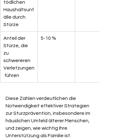
tödlichen 
Haushaltsunf
älle durch 
Stürze
Anteil der 
5-10 %
Stürze, die 
zu 
schwereren 
Verletzungen
 führen
Diese Zahlen verdeutlichen die 
Notwendigkeit effektiver Strategien 
zur Sturzprävention, insbesondere im 
häuslichen Umfeld älterer Menschen, 
und zeigen, wie wichtig Ihre 
Unterstützung als Familie ist.